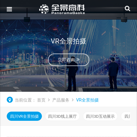
VR全景拍摄
立即咨询
当前位置：
首页
产品服务
VR全景拍摄
四川VR全景拍摄
四川3D线上展厅
四川3D互动展示
四川可