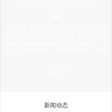
走进全景高科 披星斩月十余载，了解追逐梦想的我们
全景高科（武汉）技术有限公司成立于2011年，是国内最早
进入VR全景领域的技术型创新互联网科技文创公司，公司专注于
三维全景、虚拟现实和数字营销的研发应用，运用创新研发的图
片图像碎片压缩处理和高速缓存技术，融合计算机图形学、多媒
体、人工智能和云存储技术，已获得多项软件著作权。主要从事
VR全
查看更多
新闻动态