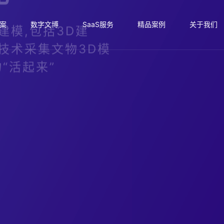
案
数字文博
SaaS服务
精品案例
关于我们
化
建模,包括3D建
技术采集文物3D模
“活起来”