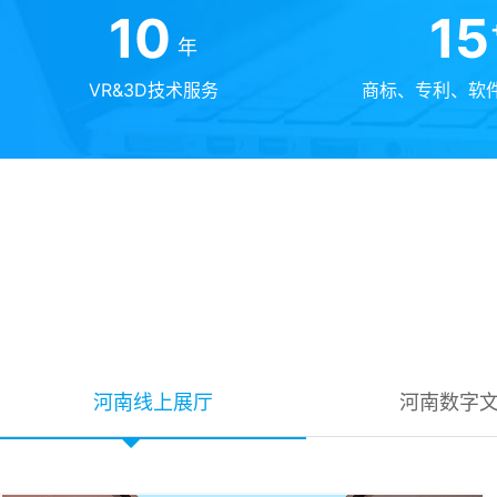
10
15
年
VR&3D技术服务
商标、专利、软
河南线上展厅
河南数字