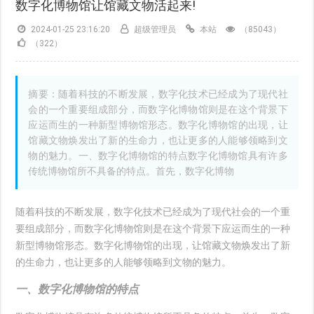
数字化博物馆让馆藏文物活起来!
2024-01-25 23:16:20
超级管理员
本站
（85043）
（322）
摘要：随着科技的不断发展，数字化技术已经成为了现代社
会的一个重要组成部分，而数字化博物馆则是在这个背景下
应运而生的一种新型博物馆形态。数字化博物馆 的出现，让
馆藏文物焕发出了新的生命力，也让更多的人能够领略到文
物的魅力。一、数字化博物馆的特点数字化博物馆 具有许多
传统博物馆所不具备的特点。首先，数字化博物
随着科技的不断发展，数字化技术已经成为了现代社会的一个重
要组成部分，而数字化博物馆则是在这个背景下应运而生的一种
新型博物馆形态。数字化博物馆 的出现，让馆藏文物焕发出了新
的生命力，也让更多的人能够领略到文物的魅力。
一、数字化博物馆的特点