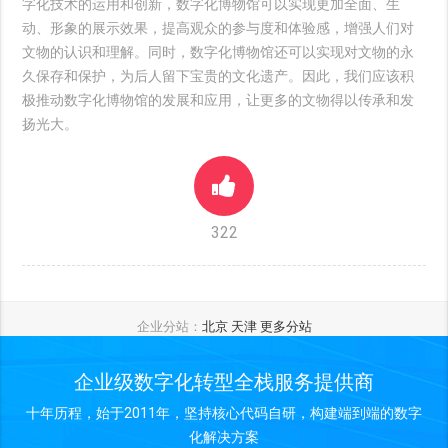
字化技术的运用和创新，数字化博物馆 可以实现更加全面、生
动、形象的展示效果，提高观众的参与度和体验感，增强人们对
文物的认识和理解。同时，数字化博物馆 还可以实现对文物的永
久保存和保护，为后人留下宝贵的文化遗产。因此，我们应该积
极推动数字化博物馆 的发展和应用，让更多的文物得以传承和发
扬光大。
322
企业分站：
北京
天津
更多分站
企业级数字化转型全栈服务提供商
十年历程，始于2011年，坚持核心代码自研，构建端到端的数字
化解决方案