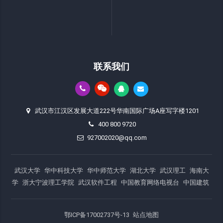
联系我们
武汉市江汉区发展大道222号华南国际广场A座写字楼1201
400 800 9720
927002020@qq.com
武汉大学
华中科技大学
华中师范大学
湖北大学
武汉理工
海南大
学
浙大宁波理工学院
武汉软件工程
中国教育网络电视台
中国建筑
鄂ICP备17002737号-13
站点地图