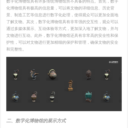
数字化博物馆 具有许多传统博物馆所不具备的特点。首先，数字
化博物馆 具有极高的信息量，可以将文物的详细信息、历史背
景、制造工艺等信息进行数字化处理，使得观众可以更加全面地
了解文物。其次，数字化博物馆 具有非常强的交互性，观众可以
通过多媒体展示、互动体验等方式，更加深入地了解文物，并与
文物进行互动。此外，数字化博物馆 还具有非常高的安全性和保
护性，可以对文物进行更加精细的保护和管理，确保文物的安全
和完整性。
二、数字化博物馆的展示方式