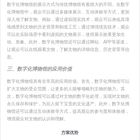
数字化博物馆 的展示方式与传统博物馆有着很大的不同。在数字
化博物馆 中，观众可以通过多媒体展示、互动体验等方式，更加
深入地了解文物。例如，通过虚拟现实技术，观众可以身临其境
地感受到文物的历史背景和制造工艺；通过增强现实技术，观众
可以在实际场景中看到虚拟的文物展示，使得展示效果更加生
动、形象。此外，数字化博物馆 还可以通过网站、APP等渠道，
让观众可以在线观看文物，了解文物的详细信息、历史背景等信
息。
三、数字化博物馆的应用价值
数字化博物馆 具有非常高的应用价值。首先，数字化博物馆 可以
扩大文物的受众范围，让更多的人能够领略到文物的魅力。其
次，数字化博物馆 可以通过对文物的数字化处理，实现对文物的
永久保存和保护，为后人留下宝贵的文化遗产。此外，数字化博
物馆 还可以通过互动体验等方式，提高观众的参与度和体验感，
增强观众对文物的认识和理解。