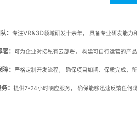
队：
VR&3D
专注
领域研发十余年， 具备专业研发能力
部署：
可为企业对接私有云部署， 构建可自行运营的产
保障：
严格定制开发流程， 确保项目如期、保质完成，
服务：
提供7*24小时响应服务， 确保能够迅速反馈任何
企业级数字化转型全栈服务提供商
搜索千万次不如咨询1
十年历程，始于2011年，坚持核心代码自研，构建端到端的数字化解决方