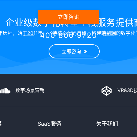
立即咨询
企业级数字化转型全栈服务提供
年历程，始于2011年，坚持核心代码自研，构建端到端的数字化
400 800 9720
立即咨询
数字场景营销
VR&3
博
SaaS服务
关于我们