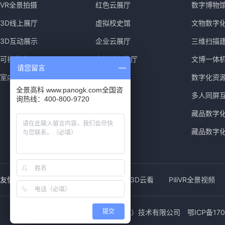
VR全景拍摄
红色云展厅
数字博物
3D线上展厅
虚拟校史馆
文物数字
3D互动展示
企业云展厅
三维扫描
可视化大屏
虚拟政务大厅
文博一体
请您留言
室内导览导视
数字化资
全景高科 www.panogk.com全国咨
多人同屏
询热线：400-800-9720
藏品数字
藏品数字
友情链接：
全景高科
720云图
3D云看
PiliVR全景视频
Copyright 2011-2023 全景高科（武汉）技术有限公司
提交
鄂ICP备170