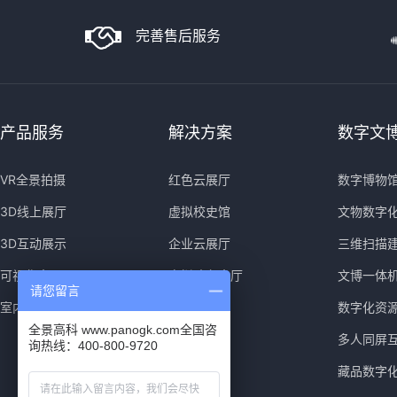
完善售后服务
产品服务
解决方案
数字文
VR全景拍摄
红色云展厅
数字博物
3D线上展厅
虚拟校史馆
文物数字
3D互动展示
企业云展厅
三维扫描
可视化大屏
虚拟政务大厅
文博一体
请您留言
室内导览导视
数字化资
全景高科 www.panogk.com全国咨
多人同屏
询热线：400-800-9720
藏品数字