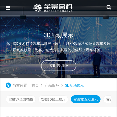
3D互动展示
运用3D技术打造汽车品牌线上展厅，以3D数据格式还原汽车及展
厅真实效果，为客户创造身临其境的极佳线上看车体验。
立即咨询
当前位置：
首页
产品服务
3D互动展示
安徽VR全景拍摄
安徽3D线上展厅
安徽3D互动展示
安徽可