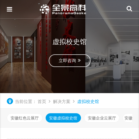
虚拟校史馆
立即咨询
当前位置：
首页
解决方案
虚拟校史馆
安徽红色云展厅
安徽虚拟校史馆
安徽企业云展厅
安徽虚